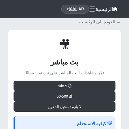
☰
الرئيسية
🇸🇦 AR
▼
← العودة إلى الرئيسية
🎥
بث مباشر
عزِّز مشاهدات البث المباشر على تيك توك مجانًا.
⏱ 5 min
🎁 50-500
لا يلزم تسجيل الدخول
💡 كيفية الاستخدام