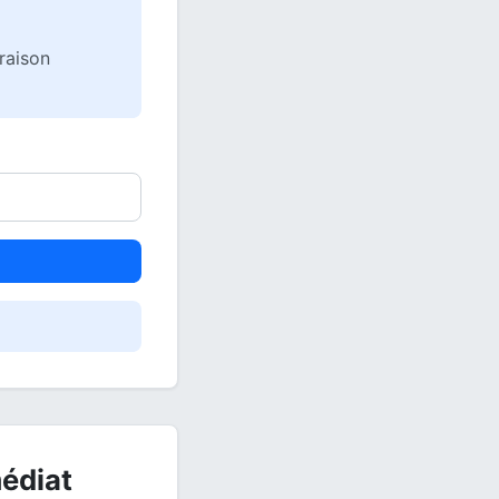
vraison
édiat