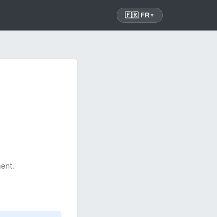
🇫🇷 FR
▼
ent.