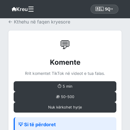
☰
Kreu
🇦🇱 SQ
▼
← Kthehu në faqen kryesore
💬
Komente
Rrit komentet TikTok në videot e tua falas.
⏱ 5 min
🎁 50-500
Nuk kërkohet hyrje
💡 Si të përdoret