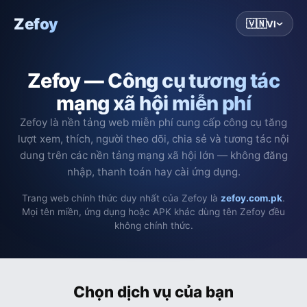
Zefoy
🇻🇳
VI
Zefoy — Công cụ tương tác
mạng xã hội miễn phí
Zefoy là nền tảng web miễn phí cung cấp công cụ tăng
lượt xem, thích, người theo dõi, chia sẻ và tương tác nội
dung trên các nền tảng mạng xã hội lớn — không đăng
nhập, thanh toán hay cài ứng dụng.
Trang web chính thức duy nhất của Zefoy là
zefoy.com.pk
.
Mọi tên miền, ứng dụng hoặc APK khác dùng tên Zefoy đều
không chính thức.
Chọn dịch vụ của bạn