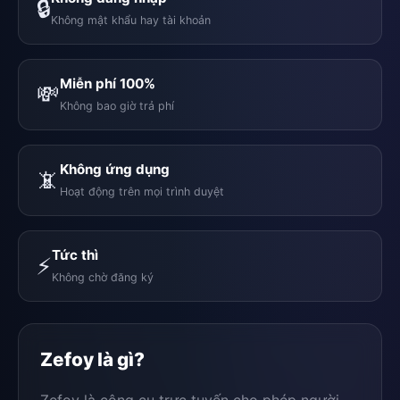
🔒
Không mật khẩu hay tài khoản
Miễn phí 100%
💸
Không bao giờ trả phí
Không ứng dụng
📵
Hoạt động trên mọi trình duyệt
Tức thì
⚡
Không chờ đăng ký
Zefoy là gì?
Zefoy là công cụ trực tuyến cho phép người