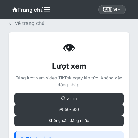
☰
Trang chủ
🇻🇳 VI
▼
← Về trang chủ
👁
Lượt xem
Tăng lượt xem video TikTok ngay lập tức. Không cần
đăng nhập.
⏱ 5 min
🎁 50-500
Không cần đăng nhập