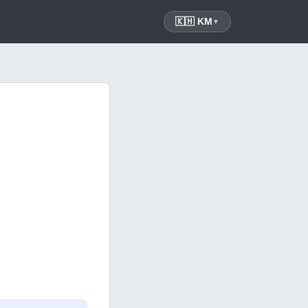
🇰🇭 KM
▼