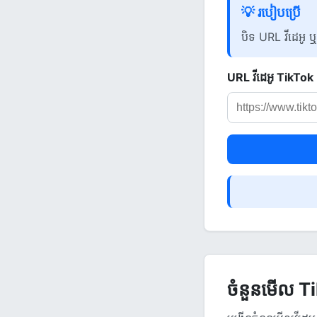
💡 របៀបប្រើ
បិទ URL វីដេអូ ឬ
URL វីដេអូ TikTok
ចំនួនមើល Ti