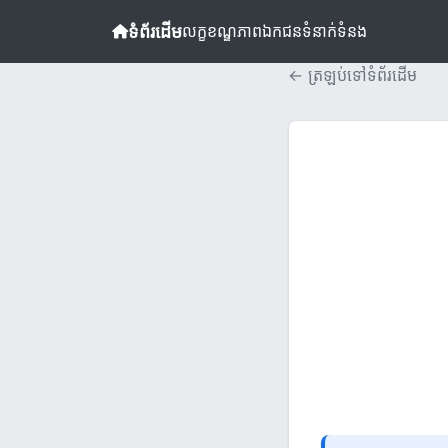
ទំព័រដើម
លក្ខខណ្ឌ
ភាពឯកជន
ទំនាក់ទំនង
← ត្រឡប់ទៅទំព័រដើម