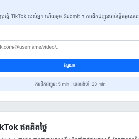
ប្រវត្តិ TikTok របស់អ្នក ហើយចុច Submit ។ ការដឹកជញ្ជូនចាប់ផ្តើមមួយរយ
ស្វែងរក
ការដឹកជញ្ជូន:
5 min |
ពេលរង់ចាំ:
20 min
kTok ឥតគិតថ្លៃ