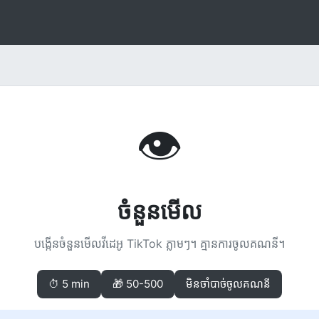
👁
ចំនួនមើល
បង្កើនចំនួនមើលវីដេអូ TikTok ភ្លាមៗ។ គ្មានការចូលគណនី។
⏱ 5 min
🎁 50-500
មិនចាំបាច់ចូលគណនី