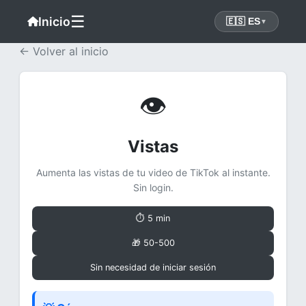
☰
Inicio
🇪🇸 ES
▼
← Volver al inicio
👁
Vistas
Aumenta las vistas de tu video de TikTok al instante.
Sin login.
⏱ 5 min
🎁 50-500
Sin necesidad de iniciar sesión