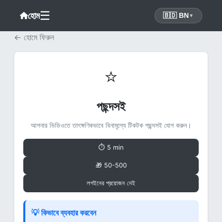
☰
হোম
🇧🇩 BN
▼
← হোমে ফিরুন
⭐
পছন্দসই
আপনার ভিডিওতে তাৎক্ষণিকভাবে বিনামূল্যে টিকটক পছন্দসই যোগ করুন।
⏱ 5 min
🎁 50-500
লগইনের প্রয়োজন নেই
💡 কিভাবে ব্যবহার করবেন