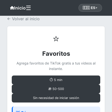
☰
Inicio
🇪🇸 ES
▼
← Volver al inicio
⭐
Favoritos
Agrega favoritos de TikTok gratis a tus videos al
instante.
⏱ 5 min
🎁 50-500
Sin necesidad de iniciar sesión