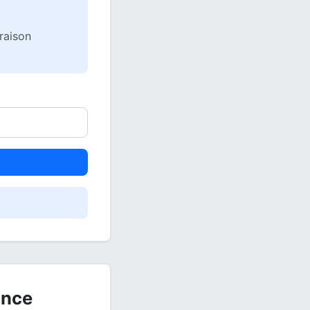
vraison
ance