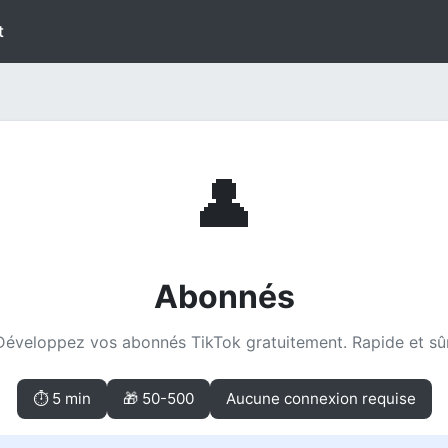
t
👤
Abonnés
Développez vos abonnés TikTok gratuitement. Rapide et sûr
⏱ 5 min
🎁 50-500
Aucune connexion requise