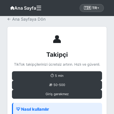
☰
Ana Sayfa
🇹🇷 TR
▼
← Ana Sayfaya Dön
👤
Takipçi
TikTok takipçilerinizi ücretsiz artırın. Hızlı ve güvenli.
⏱ 5 min
🎁 50-500
Giriş gerekmez
💡 Nasıl kullanılır