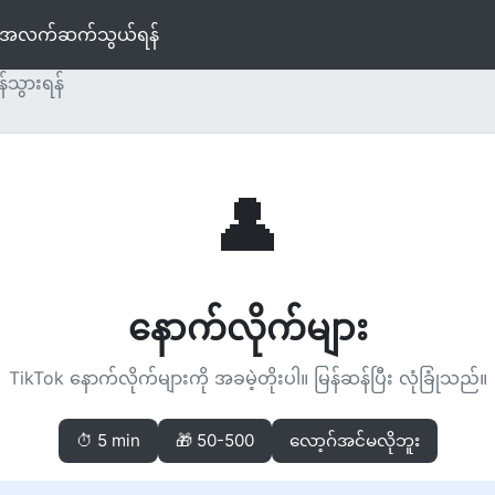
က်အလက်
ဆက်သွယ်ရန်
န်သွားရန်
👤
နောက်လိုက်များ
TikTok နောက်လိုက်များကို အခမဲ့တိုးပါ။ မြန်ဆန်ပြီး လုံခြုံသည်။
⏱ 5 min
🎁 50-500
လော့ဂ်အင်မလိုဘူး